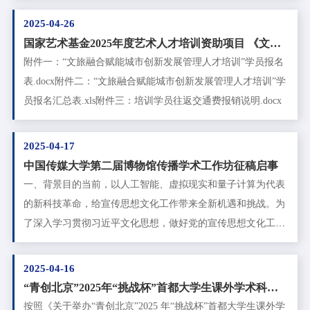
一般在22至35周岁之间，确属工作必需，年龄可适当放宽。7.
国外，包括汉语教师志愿者经历）。3．大学本科及以上学
2025-04-26
持有教育部中外语言交流合作中心认定颁发的《国际中文教师
历，具有汉语国际教育、中文、外语、教育、文化等人文学科
国家艺术基金2025年度艺术人才培训资助项目 《文旅
证书》或中小学教师资格证者优先。8.掌握中华才艺（民族乐
专业学习背景。年龄一般在55周岁（含）以下，身心健康。荷
融合赋能城市创新发展管理人才培训》招生简章
附件一：“文旅融合赋能城市创新发展管理人才培训”学员报名
器、舞蹈、太极、中国画、毛笔书法等）者优先。9.有视频制
兰语、葡萄牙语等非通用语种教师年龄可在58岁（含）以下，
表.docx附件二：“文旅融合赋能城市创新发展管理人才培训”学
作、编辑特长者优先。10.申请人在派出前须完成新
身心健康。4．能运用英语或所在国语言工作，普通话达到二
员报名汇总表.xls附件三：培训学员往返交通费报销说明.docx
级甲等以上（含）水平。5．具有较强的汉语教学、中华文化
传播和跨文化交际能力。有汉语作为第二语言教学经验、外国
2025-04-17
相关工作经历者优先。6．具有书法、武术、民族舞蹈、乐
中国传媒大学第二届博物馆传播学术工作坊征稿启事
器、视频剪辑特长者优先。7. 符合所填报孔子学院岗位的具体
一、背景目的当前，以人工智能、虚拟现实和量子计算为代表
要求（详见中外语言交流合作中心公告）。三、选拔流程1. 校
的新科技革命，给宣传思想文化工作带来全新机遇和挑战。为
内申请人登录中外语言交流合作中心管理平pmplatform.chi
了深入学习贯彻习近平文化思想，做好党的宣传思想文化工
作，发挥博物馆在推动中华文明的传播与传承，加强文明交流
互鉴中的积极作用，服务文化强国战略，助力中华民族伟大复
2025-04-16
兴。中国传媒大学传媒博物馆、上海大学博物馆、南开大学博
“青创北京”2025年“挑战杯”首都大学生课外学术科技
物馆拟于2025年7月中旬联合举办“第二届博物馆传播学术工作
作品竞赛 “揭榜挂帅”机制专项赛立项结果公示
按照《关于举办“青创北京”2025 年“挑战杯”首都大学生课外学