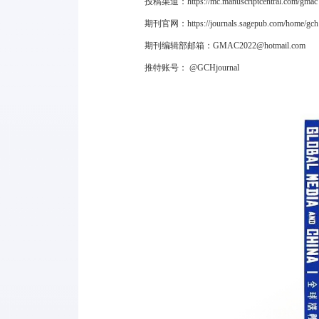
投稿渠道：
https://mc.manuscriptcentral.com/gmac
期刊官网：
https://journals.sagepub.com/home/gch
期刊编辑部邮箱：
GMAC2022@hotmail.com
推特账号： @GCHjournal