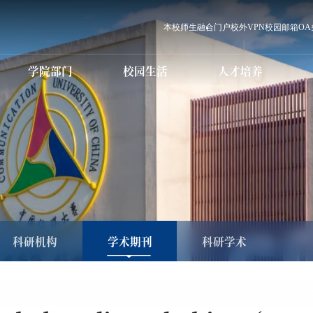
本校师生
融合门户
校外VPN
校园邮箱
O
学院部门
校园生活
人才培养
党群职能部门
学校章程
本科生教育
信息化服务
行政职能部门
科研学术简介
本科招生
国际交流
研究生教育
设备仪器场馆预约
直（附）属单位
学术委员会
研究生招生
国内合作
师资队伍
教学科研单位
学历继续教育
电话黄页
学术期刊
教育发展中心
国际传媒教育
校历
科学研究处
国际传媒教
教育服务中
高等职业
学历继续教育招生
生
MBA人才培养
心港湾
培训教育
图书馆
白杨课堂
国际学生招生
MBA招生
职业教育国际（预
就业创业指
科）招生
科研机构
学术期刊
科研学术