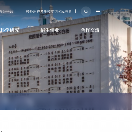
A办公平台
校外用户
考生
校友
访客
应聘者
科学研究
招生就业
合作交流
后勤服务
科研机构
培训教育招生
传媒大学教育基金会
育学院招
心
技术教育
校医院
科研学术
国际预科招生
MPA招生
导服务