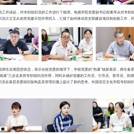
员工作谈起，对专职组织员的工作进行了梳理。电视学院党委副书记程素琴从对专职组
织员汪立宝从发挥党建示范作用切入，汇报了如何推动党支部建设项目制创新工作，
院师生近期思想状态，表示在校党委的领导下，学校党委的“热量”辐射基层，师生备
去病基”三步走发挥专职组织员作用，同时从做好党建的工作员、引导员、督导员、协调
织员在基层党委组织架构及其管理归属上提出了新的思考。外国语言文化学院专职组