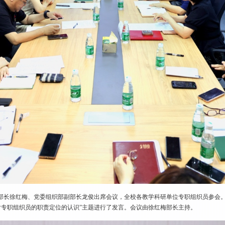
部长徐红梅、党委组织部副部长龙俊出席会议，全校各教学科研单位专职组织员参会。
对专职组织员的职责定位的认识”主题进行了发言。会议由徐红梅部长主持。