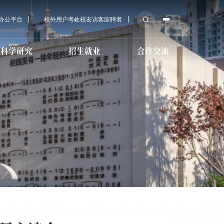
A办公平台
校外用户
考生
校友
访客
应聘者
科学研究
招生就业
合作交流
后勤服务
科研机构
培训教育招生
传媒大学教育基金会
育学院招
心
技术教育
校医院
科研学术
国际预科招生
MPA招生
导服务