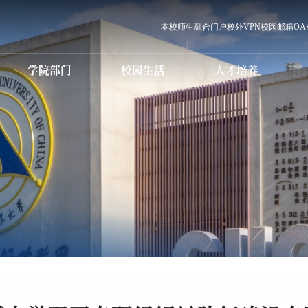
本校师生
融合门户
校外VPN
校园邮箱
O
学院部门
校园生活
人才培养
党群职能部门
学校章程
本科生教育
信息化服务
行政职能部门
科研学术简介
本科招生
国际交流
研究生教育
设备仪器场馆预约
直（附）属单位
学术委员会
研究生招生
国内合作
师资队伍
教学科研单位
学历继续教育
电话黄页
学术期刊
教育发展中心
国际传媒教育
校历
科学研究处
国际传媒教
教育服务中
高等职业
学历继续教育招生
生
MBA人才培养
心港湾
培训教育
图书馆
白杨课堂
国际学生招生
MBA招生
职业教育国际（预
就业创业指
科）招生