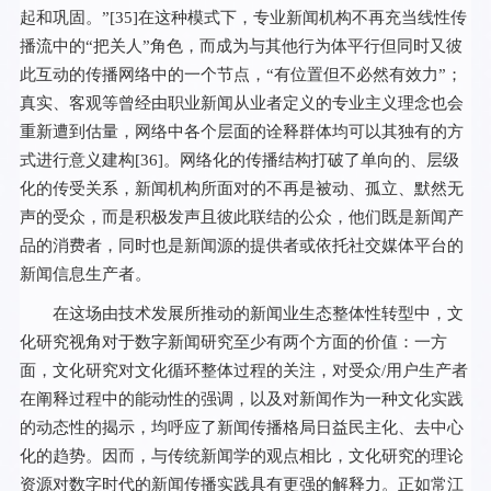
起和巩固。”[
35
]在这种模式下，专业新闻机构不再充当线性传
播流中的“把关人”角色，而成为与其他行为体平行但同时又彼
此互动的传播网络中的一个节点，“有位置但不必然有效力”；
真实、客观等曾经由职业新闻从业者定义的专业主义理念也会
重新遭到估量，网络中各个层面的诠释群体均可以其独有的方
式进行意义建构[
36
]。网络化的传播结构打破了单向的、层级
化的传受关系，新闻机构所面对的不再是被动、孤立、默然无
声的受众，而是积极发声且彼此联结的公众，他们既是新闻产
品的消费者，同时也是新闻源的提供者或依托社交媒体平台的
新闻信息生产者。
在这场由技术发展所推动的新闻业生态整体性转型中，文
化研究视角对于数字新闻研究至少有两个方面的价值：一方
面，文化研究对文化循环整体过程的关注，对受众/用户生产者
在阐释过程中的能动性的强调，以及对新闻作为一种文化实践
的动态性的揭示，均呼应了新闻传播格局日益民主化、去中心
化的趋势。因而，与传统新闻学的观点相比，文化研究的理论
资源对数字时代的新闻传播实践具有更强的解释力。正如常江