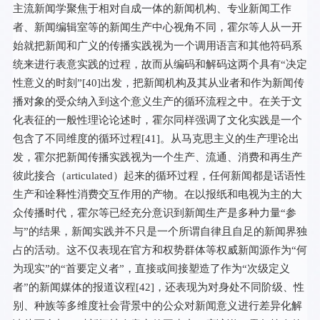
主流新闻学聚焦于相对自成一体的新闻机构、专业新闻工作
者、新闻编辑室等的新闻生产中心视角不同，霍尔等人从一开
始就把新闻和广义的传播实践视为一个调用语言和其他符码系
统来进行表意实践的过程，故而从编码和解码这两个具有“决定
性意义的时刻”[
40
]出发，把新闻机构及其从业者和作为新闻传
播对象的受众纳入到这个意义生产的循环流程之中。在关于文
化表征的一般性理论论述时，霍尔同样强调了文化实践是一个
包含了不同维度的循环过程[
41
]。从马克思主义的生产理论出
发，霍尔把新闻传播实践视为一个生产、流通、消费和再生产
彼此接合（articulated）起来的循环过程，任何新闻都是话语性
生产和诠释性消费交互作用的产物。在以报纸和电视为主的大
众传播时代，霍尔等已经充分意识到新闻生产是多种力量“参
与”的结果，新闻实践并不只是一个所谓自律且自足的新闻界独
占的活动。这不仅表现在官方和权势群体等权威新闻源作为“何
为现实”的“首要定义者”，直接或间接塑造了作为“次级定义
者”的新闻媒体的报道议程[
42
]，还表现为对身处不同阶级、性
别、种族等多维度社会背景中的公众对新闻意义进行差异化解