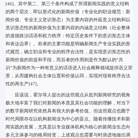
[
46
]。其中第二、第三个条件构成了所谓新闻实践的意义结构
的两个层次，即以形式化的新闻价值（专业化的职业规范：新
闻价值、专业主义意识形态）为主要内容的外延意义结构和以
意识形态性的新闻价值为主要内容的内涵意义结构（社会整体
的道德政治话语和权力秩序：特定历史条件下的意识形态主体
和表达边界）。前者的主要功能是明确新闻生产专业实践的形
式规范，确立职业和专业的程序合法性，是实现意识形态性的
新闻价值的前提和手段，而后者的作用则是作为默认的“共
识”为新闻作为一种有意义的话语进入社会阐释领域提供语义背
景，从而建构社会主体位置和价值认同，实现对现有秩序合法
性的再生产[
47
]。
应该说，霍尔等人提出的这些观点从批判新闻研究的视角
极大地丰富了我们对新闻的本质及其社会功能的理解，对当下
的数字新闻研究依然具有很大的参考价值。但这些观点也囿于
时代局限存在以机构新闻业为中心的盲点。随着传播技术和新
闻实践的发展，尤其是以专业媒体机构为核心的新闻业生态向
多元主体参与的格局转变，上述观点也需要与时俱进地做出调