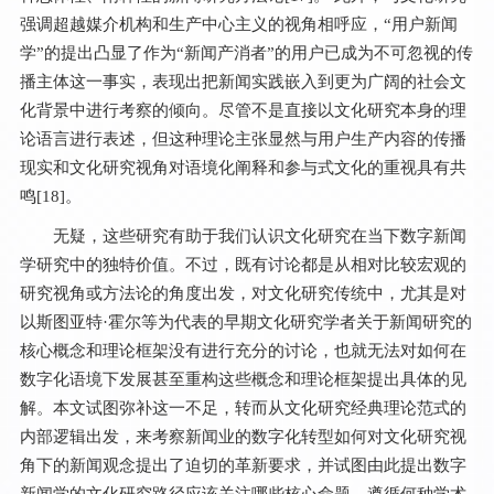
强调超越媒介机构和生产中心主义的视角相呼应，“用户新闻
学”的提出凸显了作为“新闻产消者”的用户已成为不可忽视的传
播主体这一事实，表现出把新闻实践嵌入到更为广阔的社会文
化背景中进行考察的倾向。尽管不是直接以文化研究本身的理
论语言进行表述，但这种理论主张显然与用户生产内容的传播
现实和文化研究视角对语境化阐释和参与式文化的重视具有共
鸣[
18
]。
无疑，这些研究有助于我们认识文化研究在当下数字新闻
学研究中的独特价值。不过，既有讨论都是从相对比较宏观的
研究视角或方法论的角度出发，对文化研究传统中，尤其是对
以斯图亚特·霍尔等为代表的早期文化研究学者关于新闻研究的
核心概念和理论框架没有进行充分的讨论，也就无法对如何在
数字化语境下发展甚至重构这些概念和理论框架提出具体的见
解。本文试图弥补这一不足，转而从文化研究经典理论范式的
内部逻辑出发，来考察新闻业的数字化转型如何对文化研究视
角下的新闻观念提出了迫切的革新要求，并试图由此提出数字
新闻学的文化研究路径应该关注哪些核心命题，遵循何种学术