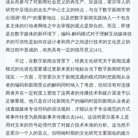
读从而参与了对新闻社会意义的再生产。应该说，霍尔等人的
研究中呈现出的去生产中心主义的特点，与当下数字新闻学突
出强调“用户”的重要地位，以及把数字新闻实践纳入一个包含
多主体的行动者网络之中去审视的观点是契合的。而且，即便
是在数字媒体的新环境下，编码-解码模式对于理解互动媒体技
术的可供性是如何在设计者和用户之间进行技术的文化意义协
商过程中形成的，依然具有一定的指导意义[
43
]。
不过，在数字新闻业背景下，经典文化研究关于新闻流通
模式的论述也需要通过更新来更好地贴合当下数字新闻研究的
现实：一方面，尽管霍尔关于新闻流通的模式同时把新闻从业
者的编码和新闻受众的解码同时纳入了考虑，但却没有对连接
两者并在一定程度上塑造了这两者的传播技术和媒介渠道予以
足够重视。他只是在讨论新闻生产的编码时提到新闻从业者必
须遵循媒体专业符码的语法规则，才能以合乎专业规范的方式
将事件转变为新闻叙事并传播出去[
44
]。这说明霍尔基本上是
用对文本的符号处理代替了对媒介技术本身的分析。这当然不
是霍尔一个人的盲点。伯明翰时期的文化研究主要面临的媒介