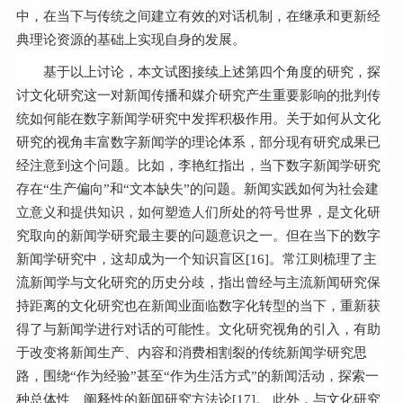
中，在当下与传统之间建立有效的对话机制，在继承和更新经
典理论资源的基础上实现自身的发展。
基于以上讨论，本文试图接续上述第四个角度的研究，探
讨文化研究这一对新闻传播和媒介研究产生重要影响的批判传
统如何能在数字新闻学研究中发挥积极作用。关于如何从文化
研究的视角丰富数字新闻学的理论体系，部分现有研究成果已
经注意到这个问题。比如，李艳红指出，当下数字新闻学研究
存在“生产偏向”和“文本缺失”的问题。新闻实践如何为社会建
立意义和提供知识，如何塑造人们所处的符号世界，是文化研
究取向的新闻学研究最主要的问题意识之一。但在当下的数字
新闻学研究中，这却成为一个知识盲区[
16
]。常江则梳理了主
流新闻学与文化研究的历史分歧，指出曾经与主流新闻研究保
持距离的文化研究也在新闻业面临数字化转型的当下，重新获
得了与新闻学进行对话的可能性。文化研究视角的引入，有助
于改变将新闻生产、内容和消费相割裂的传统新闻学研究思
路，围绕“作为经验”甚至“作为生活方式”的新闻活动，探索一
种总体性、阐释性的新闻研究方法论[
17
]。 此外，与文化研究