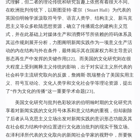
式理解，但二者的理论传统和研究旨趣上依然有着很大不同。
在欧洲批判传统下，以斯图亚特·霍尔（Stuart Hall）为代表的
英国伯明翰学派汲取符号学、语言人类学、结构主义、新马克
思主义等众多欧陆思想资源，确立了传播观念的建构主义范
式，并在此基础上对媒体生产和消费环节所依赖的符码体系及
其运作规则展开分析，力图阐明新闻实践作为一项意义生产活
动的内在结构与外在条件，最终揭示其在国家权力和主导意识
形态再生产中发挥的关键作用[
22
]。而美国的文化研究则在很
大程度上受到阐释主义传统的影响，出于对实证主义所代表的
社会科学主流研究取向的反拨，詹姆斯·凯瑞整合了美国实用主
义、符号互动论、文化人类学和文化社会学等理论资源，提出
了“作为文化的传播”这一重要学术命题[
23
]。
美国文化研究与批判色彩较浓的伯明翰时期的文化研究共
享着对新闻实践的文化符号体系和意义结构的重视，但却剔除
了后者从马克思主义立场出发对新闻实践的意识形态功能及其
在社会权力结构中的位置进行文化政治批判的现实干预立场。
在泽利泽所代表的文化取向的新闻社会学家的视野中，所要恢