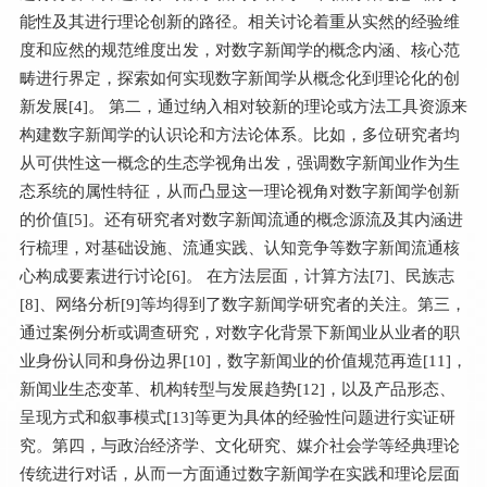
能性及其进行理论创新的路径。相关讨论着重从实然的经验维
度和应然的规范维度出发，对数字新闻学的概念内涵、核心范
畴进行界定，探索如何实现数字新闻学从概念化到理论化的创
新发展[
4
]。 第二，通过纳入相对较新的理论或方法工具资源来
构建数字新闻学的认识论和方法论体系。比如，多位研究者均
从可供性这一概念的生态学视角出发，强调数字新闻业作为生
态系统的属性特征，从而凸显这一理论视角对数字新闻学创新
的价值[
5
]。还有研究者对数字新闻流通的概念源流及其内涵进
行梳理，对基础设施、流通实践、认知竞争等数字新闻流通核
心构成要素进行讨论[
6
]。 在方法层面，计算方法[
7
]、民族志
[
8
]、网络分析[
9
]等均得到了数字新闻学研究者的关注。第三，
通过案例分析或调查研究，对数字化背景下新闻业从业者的职
业身份认同和身份边界[
10
]，数字新闻业的价值规范再造[
11
]，
新闻业生态变革、机构转型与发展趋势[
12
]，以及产品形态、
呈现方式和叙事模式[
13
]等更为具体的经验性问题进行实证研
究。第四，与政治经济学、文化研究、媒介社会学等经典理论
传统进行对话，从而一方面通过数字新闻学在实践和理论层面