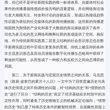
用，但已经不是评价新闻实践的唯一标准体系。自媒体对社会
事件的传播遵循情感或价值共鸣的流量逻辑，并在网络舆论场
引发大规模关注、转发和讨论的连锁反应，形成以热搜或趋势
性议题为表征的社交媒体化的新闻传播效能。这些新的传播逻
辑固然为舆情的产业化和基于大数据的舆论操纵提供了条件，
但也为多元化的意义网络和阐释社群的形成提供了空间。相应
地，作为传统新闻实践第二层意义结构的社会意识形态也在数
字新闻实践过程中呈现出更复杂的景观。传统上被压抑的各种
非主流意识形态及其动员潜能在数字化传播生态格局中获得了
释放的可能性，从而形成了一种权力和反权力之间动态博弈的
局面。
第三，关于新闻实践与宏观历史情势之间的关系。马克思
在《路易·波拿巴的雾月十八日》一文中为了回答普遍历史与具
体历史情境之间不协调性的问题，对“结构的历史”和“情势的历
史”进行了区分：“结构的历史”肯定了经济基础在长时段中的决
定性作用，同时避免了历史唯物主义的机械决定论倾向；“情势
的历史”则凸显了特殊历史条件的断裂性情势，在策略性层面上