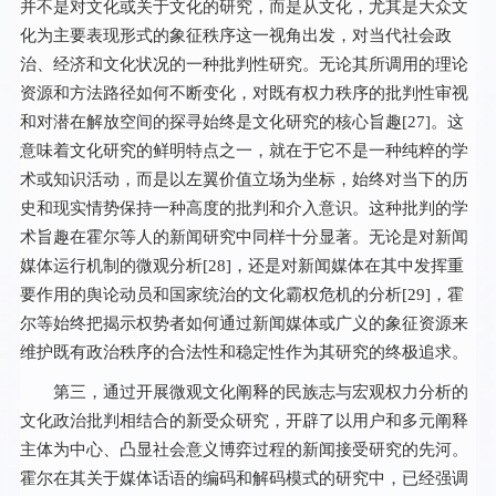
并不是对文化或关于文化的研究，而是从文化，尤其是大众文
化为主要表现形式的象征秩序这一视角出发，对当代社会政
治、经济和文化状况的一种批判性研究。无论其所调用的理论
资源和方法路径如何不断变化，对既有权力秩序的批判性审视
和对潜在解放空间的探寻始终是文化研究的核心旨趣[
27
]。这
意味着文化研究的鲜明特点之一，就在于它不是一种纯粹的学
术或知识活动，而是以左翼价值立场为坐标，始终对当下的历
史和现实情势保持一种高度的批判和介入意识。这种批判的学
术旨趣在霍尔等人的新闻研究中同样十分显著。无论是对新闻
媒体运行机制的微观分析[
28
]，还是对新闻媒体在其中发挥重
要作用的舆论动员和国家统治的文化霸权危机的分析[
29
]，霍
尔等始终把揭示权势者如何通过新闻媒体或广义的象征资源来
维护既有政治秩序的合法性和稳定性作为其研究的终极追求。
第三，通过开展微观文化阐释的民族志与宏观权力分析的
文化政治批判相结合的新受众研究，开辟了以用户和多元阐释
主体为中心、凸显社会意义博弈过程的新闻接受研究的先河。
霍尔在其关于媒体话语的编码和解码模式的研究中，已经强调