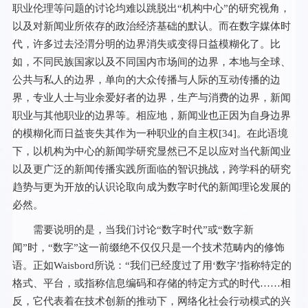
职业伦理等问题的讨论均难以跳脱出“机构中心”的研究视角，
以及对新闻业所依存的政治经济基础的默认。而在数字媒体时
代，许多过去泾渭分明的边界消失或变得日益模糊化了。比
如，不同民族国家以及不同国内市场间的边界，本地与全球、
公共与私人的边界，单向的大众传播与人际的互动传播的边
界，专业人士与业余爱好者的边界，生产与消费的边界，新闻
职业与其他职业的边界等。相应地，新闻业也正因为自身边界
的模糊化而日益丧失其作为一种职业的自主权[
34
]。在此语境
下，以机构为中心的新闻学研究显然已不足以应对当代新闻业
以及更广泛的新闻传播实践所面临的智识挑战，跨学科的研究
趋势与更为开放的认识论取向成为数字时代的新闻理论发展的
必然。
需要说明的是，当我们讨论“数字时代”或“数字新
闻”时，“数字”这一前缀绝不仅仅只是一个技术范畴内的修饰
语。正如Waisbord所说：“我们已经度过了用‘数字’指称特定的
格式、平台，或指称信息编码和存储的特定方式的时代……相
反，它代表着在技术创新的推动下，网络化社会行动模式的兴