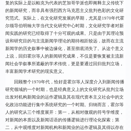
复的实际上是以帕克为代表的芝加哥学派也即阐释主义传统下
的新闻研究，而非具有强烈西方马克思主义批判色彩的文化研
究范式。实际上，在文化研究发展的早期，尤其是1970年代霍
尔领导伯明翰大学当代文化研究中心时期，文化研究学者对新
闻实践的研究已经取得了十分可观的成果。只是由于其理论预
设和研究目的与主流新闻学理论的期待相距较远，故而在主流
新闻学的历史叙事中被边缘化，甚至彻底消失了。从这个意义
上说，回归霍尔等人的新闻研究成果，不仅是要恢复被主流新
闻社会学叙事所遮蔽的学术传统，更是要通过回归批判立场，
丰富新闻学术研究的现实意义。
回顾整个1970年代，恰好是霍尔等人深度介入到新闻传播
研究领域的一个时期，也是经典意义上的文化研究从批判立场
出发对机构新闻业的运作逻辑及其在现代资本主义社会中的文
化政治功能进行集中系统研究的一个时期。归纳而言，霍尔等
人的研究从三个维度展开：第一，从相对微观的符号学维度，
对新闻的本质以及新闻话语的传播逻辑进行理论化探索；第
二，从中观维度对新闻机构和新闻业的运作逻辑及其得以存在