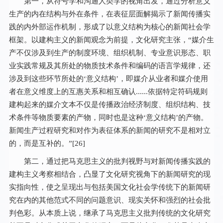
第一，从符号学和沟通人类学的视角出发，通过分析意义
生产的内在结构与外在条件，在表征层面解揭示了新闻传播实
践的内外部运作机制，形成了以意义结构为核心的新闻社会学
框架。以建构主义的新闻观念为前提，文化研究主张，“媒介生
产不仅涉及到生产的制度环境、组织机制、专业意识形态、职
业实践常规及其所处的物质技术条件和编码的语言学规律，还
涉及到这些环节所处的‘意义结构’，即媒介从业者和媒介使用
者在意义维度上的互惠关系和相互确认......依据特定符码规则
建构起来的媒介文本不仅是传播政治经济制度、组织结构、技
术条件等物质要素的产物，同时也是这种‘意义结构’的产物。
新闻生产过程研究和对作为表征体系的新闻的研究不是相对立
的，而是互补的。”[
26
]
第二，通过把马克思主义的批判视野与对新闻传播实践的
建构主义考察相结合，凸显了文化研究视角下的新闻研究的现
实指向性，使之呈现出与包括美国文化社会学传统下的新闻研
究在内的其他范式不同的问题意识、现实关怀和强烈的社会批
判色彩。从本质上说，继承了马克思主义批判传统的文化研究