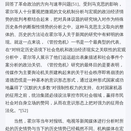
回答了革命政治的方向与速率问题[
51
]。受到马克思的影响，
霍尔等人十分重视把微观的文化机制分析与宏观的政治经济情
势的批判考察结合起来，把对具体议题的研究纳入对作为特殊
历史条件的断裂性情势的分析之中。这种马克思主义取向的整
体的、历史的方法论在霍尔等人关于新闻的研究中有鲜明的体
现。就这一点来说，《管控危机》一书是一个最典型的代表。
在“对特定历史语境下社会危机和政治经济现实之关联性的宏观
分析中，霍尔等人展示了他们远远超出表象描述和社会事件个
案分析的政治关切。《管控危机》研究的最终目的是要表明，
传媒作为主要舆论机关所建构起来的关于社会秩序即将崩溃的
道德恐慌是一种基本的意识形态形式，通过这种形式国家成功
地赢得了‘沉默的大多数’对强制性权力的支持。在对国家机器
的征用之前，统治集团必须设法掌控市民社会领域，赢得市民
社会对自身立场的赞同，从而在意识形态上把对强力的征用合
法化。”[
52
]
当然，霍尔等当年对报纸、电视等新闻媒体进行分析时所
处的历史情势与当下的历史情势已经截然不同。机构媒体在宏