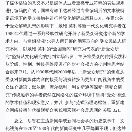
了媒体话语的意义不只是媒体从业者遵循专业符码的表达规则
进行编码的产物，同样有赖于这种经过专业编码后的文本被特
定语境下的受众接触并进行差异化解码或阐释[
30
]。在霍尔关
于受众解码思想的影响下，戴维·莫利等新一代文化研究学者在
1980年代通过一系列经验性研究开辟了新受众研究这个新的学
术方向。与詹姆斯·勒尔等人所开展的阐释取向的受众民族志研
究不同，以戴维·莫利的“全国新闻”研究为代表的“新受众研
究”坚持从文化研究的批判立场出发，主张将受众的传播实践和
从阶级、性别、种族等维度进行的对社会权力的批判性思考结
合起来[
31
]。从1990年代到2000年后，“新受众研究”的焦点从
受众对新闻媒体内容的接受与消费转换为更加广阔视角中的受
众媒介话语，默尔斯、库尔德利、利文斯通等深受“新受众研
究”传统滋养的学者依然在网络化的媒介环境中坚持“受众”概念
的学术价值和现实意义，并以“参与”范式为理论枢纽，重新建
立网络传播时代微观受众实践和宏观社会反思间的关联[
32
]。
总之，尽管在主流新闻学或新闻社会学的历史叙事中，文
化视角在1970至1980年代的新闻研究中几乎隐而不现，但这并