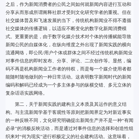
之后，作为新闻消费者的公民之间如何就新闻内容进行互动和
分享从而形成所谓阐释社群才受到文化研究学者的重视。但在
社交媒体普及和飞速发展的当下，传统机构新闻业不得不遵循
社交媒体的传播逻辑，以适应不断变化的数字化新闻消费模
式。更重要的是，由于数字化媒介技术对个体的传播赋能导致
新闻公民的自媒体化，在纵向维度之外出现了新闻实践的横向
流通网络，即公民/用户个体或群体之间不经过传统机构新闻业
对事件信息的即时发布、分享、评论、二次创作等。显然，编
码不再是机构新闻业工作者的特权，而是每一个媒介使用者都
能随时随地做到的一种日常活动。这表明数字新闻时代的新闻
编码和解码已经成为一个多主体参与的纵横交错、多元立体的
复杂话语实践网络。
第二，关于新闻实践的建构主义本质及其运作的意义结
构。与主流新闻学基于客观性等原则把新闻界定为对新近事实
的一种反映不同，文化研究明确提出新闻生产并不是一种“有闻
必录”的消极反映活动，而是通过对事件信息的选择和创造性组
织来对“何为现实”进行积极定义的社会建构活动。这意味着，