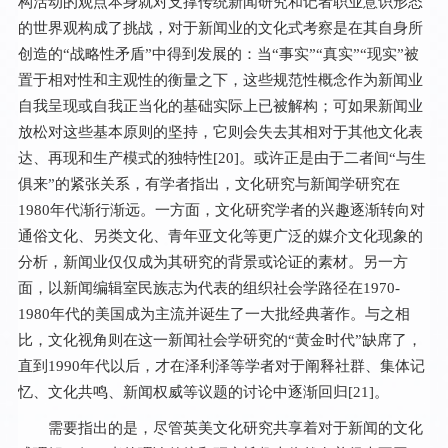
构活动的观点本身就对支撑传统新闻研究和记者职业意识形态
的世界观构成了挑战，对于新闻业的文化式考察是在其自身所
创造的“战略性矛盾”中得到发展的：当“事实”“真实”“现实”被
置于相对性和主观性的衡量之下，这些规范性概念作为新闻业
自我呈现或自我正当化的基础实际上已被解构；可如果新闻业
放松对这些基本原则的坚持，它则会失去其相对于其他文化表
达、再现和生产模式的独特性[
20
]。或许正是由于二者间“与生
俱来”的紧张关系，有学者指出，文化研究与新闻学研究在
1980年代渐行渐远。一方面，文化研究学者的兴趣逐渐转向对
通俗文化、另类文化、青年亚文化等更广泛的媒介文化现象的
分析，新闻业仅仅成为其研究的背景或论证的素材。另一方
面，以新闻编辑室民族志为代表的组织社会学路径在1970-
1980年代的美国成为主流并诞生了一大批经典著作。与之相
比，文化视角则在这一新闻社会学研究的“黄金时代”缺席了，
直到1990年代以后，才在泽利泽等学者对于阐释社群、集体记
忆、文化共鸣、新闻权威等议题的讨论中逐渐回归[
21
]。
需要指出的是，尽管英美文化研究共享着对于新闻的文化