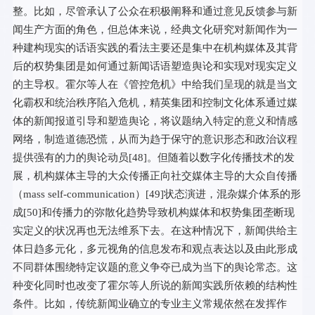
整。比如，尽管承认了公众在积极阐释和通过意见反馈参与新
闻生产方面的角色，但总体来说，经典文化研究对新闻作为一
种建构现实的话语实践的看法主要还是集中在机构媒体及其背
后的权势集团是如何通过新闻话语塑造舆论和实现对现实定义
的主导权。霍尔等人在《管控危机》中给我们呈现的就是当文
化霸权和统治秩序陷入危机，精英集团和控制文化体系通过媒
体的新闻报道引导和塑造舆论，将议题纳入特定的意义和情感
网络，制造道德恐慌，从而为趋于保守的意识形态和政治议程
提供强有的力的舆论动员[
48
]。但随着以数字化传播技术的发
展，机构媒体主导的大众传播正向社交媒体主导的大众自传播
（mass self-communication）[
49
]状态演进，混杂媒介体系的形
成[
50
]和传播力的弥散化趋势导致机构媒体和权势集团垄断现
实定义的状况再也无法维系下去。在这种情况下，新闻供给主
体日趋多元化，多元视角的信息发布和观点表达以及由此形成
不同群体围绕特定议题的意义争夺已成为当下的舆论常态。这
种变化同时也改变了霍尔等人所说的新闻实践所依赖的结构性
条件。比如，传统新闻业确立的专业主义常规依然在发挥作