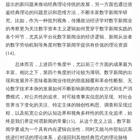
提出的新问题来推动经典理论传统的发展，另一方面也通过借
鉴经典理论的问题意识和思维方法，不断丰富数字新闻学研
究。比如，作为一种批判视角，传播政治经济学对数字新闻业
的考察更为关注数字资本主义逻辑如何贯穿于数字新闻实践的
各个环节，尤其从平台化数字新闻业的经济逻辑、新闻从业者
的数字劳动机制等角度对数字新闻学提供有价值的理论资源
[
14
]。
总体而言，上述四个角度中，尤以前三个方面的成果最为
丰富。相比之下，第四个角度的讨论较为薄弱。数字新闻的出
现和发展并不意味着新闻业传统的彻底颠覆和革命性断裂。无
论数字技术本身的发展如何不断影响新闻的存在方式和生产消
费模式，对公共性的追求、对可核查事实信息的呈现、对社会
世界当下变化的关注、特定主体的独创性构思、调查和呈现过
程，以及拓宽公众的认知边界和视角多样性的民主化追求，始
终是我们界定何谓新闻的常量[
15
]。从这个意义上说，数字新
闻学要成为一个具有内在逻辑自洽性，同时又能与外部知识系
统进行对话的理论体系，必须回到其他经典范式的理论脉络