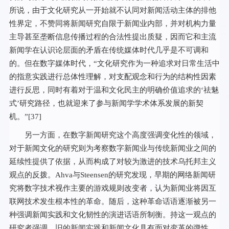
所说，由于文化研究从一开始就不认同对新闻活动主体的排他
性界定，不赞同将新闻研究自限于新闻业内部，并对机构力量
主导甚至垄断信息传播过程的合法性提出质疑，因而它和主流
新闻学在认识论层面的矛盾在传统媒体时代几乎是不可调和
的。但在数字媒体时代，“文化研究作为一种追求对日常生活中
的指意实践进行总体性理解，对支配观念和行为的结构性因素
进行反思，同时有着对于温和文化民主的明确价值追求的‘祛魅
式’研究路径，也就迎来了参与新闻学学术体系发展的新契
机。”[
37
]
另一方面，在数字新闻研究这个高度强调变化性的领域，
对于新闻文化的研究则为考察数字新闻业与传统新闻业之间的
延续性提供了依据，从而构成了对较为激进的技术乌托邦主义
观点的反拨。Ahva与Steensen的研究发现，早期的网络新闻研
究将数字技术视作主要的游戏规则改变者，认为新闻业将因互
联网技术发生根本性的革命。随后，这种革命话语逐渐被另一
种强调新闻实践和文化韧性的演进话语所制衡。持这一观点的
研究者强调，旧的新闻实践和新闻文化具有面对变革的弹性，