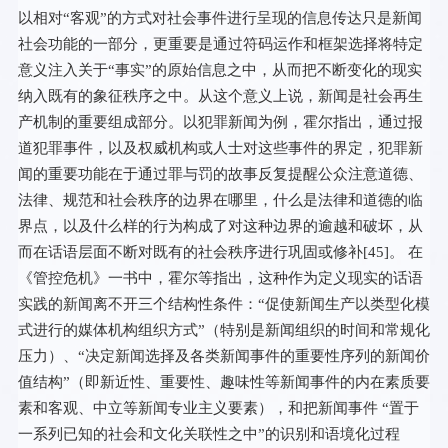
以相对“客观”的方式对社会事件进行呈现的信息传达只是新闻
社会功能的一部分，更重要是通过符码运作和框架选择将特定
意义注入关于“事实”的原始信息之中，从而把不断变化的现实
纳入既有的象征秩序之中。从这个意义上说，新闻是社会再生
产机制的重要组成部分。以犯罪新闻为例，霍尔指出，通过报
道犯罪事件，以及权威机构或人士对这些事件的界定，犯罪新
闻的重要功能在于通过罪与罚的故事反复提醒公众注意道德、
法律、规范和社会秩序的边界在哪里，什么是法律和道德的临
界点，以及什么样的行为构成了对这种边界的逾越和破坏，从
而在话语层面不断对既有的社会秩序进行巩固或修补[
45
]。 在
《管控危机》一书中，霍尔等指出，这种作为定义现实的话语
实践的新闻离不开三个结构性条件：“促使新闻生产以类型化模
式进行的媒体机构组织方式”（特别是新闻组织的时间和常规化
压力）、“决定新闻选择及各类新闻事件的重要性序列的新闻价
值结构”（即新近性、重要性、趣味性等新闻事件的内在素质要
素和客观、中立等新闻专业主义要素），和把新闻事件 “置于
一系列已知的社会和文化关联性之中”的识别和语境化过程