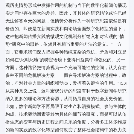
观历史情势形成中发挥作用的机制与当下的数字化新闻传播现
实之间也存在巨大的差异。因此，其具体的研究结论或许已经
无法解答今天的问题，但情势分析作为一种研究思路依然是有
价值的。即便是在新闻实践和舆论场全面数字化转型的当下，
这种把新闻传播实践的微观文化机制分析纳入相对宏观的“情
势”研究中的思路，依然具有相当重要的方法论意义。“一方
面，它要求我们深入把握各种错综复杂的危机、矛盾和对立是
如何在‘此时此地’的特定语境下变得日益集中和强化的。另一
方面，这种路径把情势视为一个充满可能性的空间，认为存在
多种不同的危机解决方案——而在寻求解决方案的过程中，政
治，即对社会力量的组织和动员，发挥着关键性的作用。”[
53
]
从某种意义上说，这种宏观分析的思路有利于数字新闻学研究
纳入更多的理论和方法资源，从而拓展自身的社会历史价值。
比如，数字新闻学不再局限于对生产和消费模式、参与主体的
构成、技术驱动因素等较为具体的细节的研究，而是可以从传
播生态的变革与历史进程之间关系的角度，分析多主体多维度
的新闻实践的数字化转型如何改变了整体社会结构中的权力关