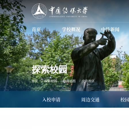
首页
学校概况
中传新闻
学校简介
现任领导
信息公开
数据中传
探索校园
首页
探索校园
校园地图
北京校区
入校申请
周边交通
校