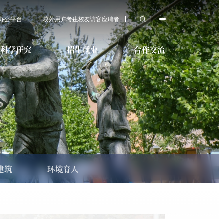
A办公平台
校外用户
考生
校友
访客
应聘者
科学研究
招生就业
合作交流
后勤服务
科研机构
培训教育招生
传媒大学教育基金会
育学院招
心
技术教育
校医院
科研学术
国际预科招生
MPA招生
导服务
建筑
环境育人