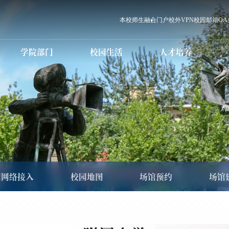
本校师生
融合门户
校外VPN
校园邮箱
O
学院部门
校园生活
人才培养
党群职能部门
学校章程
本科生教育
信息化服务
行政职能部门
科研学术简介
本科招生
国际交流
研究生教育
设备仪器场馆预约
直（附）属单位
学术委员会
研究生招生
国内合作
师资队伍
教学科研单位
学历继续教育
电话黄页
学术期刊
教育发展中心
国际传媒教育
校历
科学研究处
国际传媒教
教育服务中
高等职业
学历继续教育招生
生
MBA人才培养
心港湾
培训教育
图书馆
白杨课堂
国际学生招生
MBA招生
职业教育国际（预
就业创业指
科）招生
园网络接入
校园地图
场馆预约
场馆