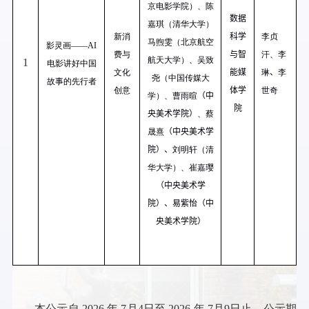
京电影学院）、陈
数据
嘉琪（清华大学）
新消
科学
李贞
马煦雯（北京航空
影灵画——
AI
费与
与智
汗、李
航天大学）、吴致
1
电影讲好中国
文化
能媒
琳
、
李
尧（中国传媒大
故事的先行者
创意
体学
世奇
学）、曹雨暄
（
中
院
央美术学院
）
、蔡
晟熹
（
中央美术学
院
）、
刘明轩（清
华大学）、崔嘉璎
（
中央美术学
院
）、易紫怡（
中
央美术学院
）
本公示自
2026
年
7
月
4
日至
2026
年
7
月
9
日止。公示期