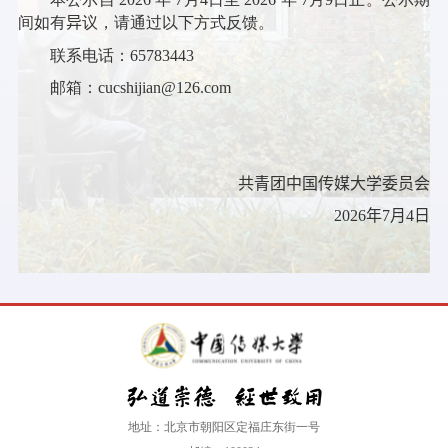
间如有
异
议，请通过以下方式反馈。
联系电话：
65783443
邮箱：
cucshijian@126.com
共青团中国传媒大学委员会
2026
年
7
月
4
日
地址：北京市朝阳区定福庄东街一号