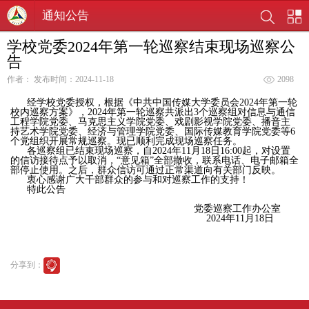
通知公告
学校党委2024年第一轮巡察结束现场巡察公
告
作者：
发布时间：2024-11-18
2098
经学校党委授权，根据《中共中国传媒大学委员会2024年第一轮
校内巡察方案》，2024年第一轮巡察共派出3个巡察组对信息与通信
工程学院党委、马克思主义学院党委、戏剧影视学院党委、播音主
持艺术学院党委、经济与管理学院党委、国际传媒教育学院党委等6
个党组织开展常规巡察。现已顺利完成现场巡察任务。
各巡察组已结束现场巡察，自2024年11月18日16:00起，对设置
的信访接待点予以取消，“意见箱”全部撤收，联系电话、电子邮箱全
部停止使用。之后，群众信访可通过正常渠道向有关部门反映。
衷心感谢广大干部群众的参与和对巡察工作的支持！
特此公告
党委巡察工作办公室
2024年11月18日
分享到：