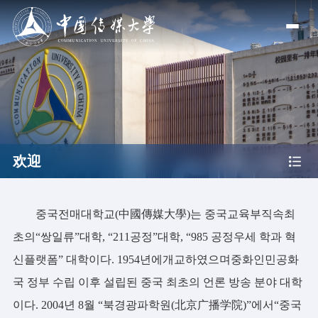
欢迎
중국전매대학교(中國傳媒大學)는 중국교육부직속최
초의“쌍일류”대학, “211공정”대학, “985 공정우세 학과 혁
신플랫폼” 대학이다. 1954년에개교하였으며중화인민공화
국 정부 수립 이후 설립된 중국 최초의 언론 방송 분야 대학
이다. 2004년 8월 “북경광파학원(北京广播学院)”에서“중국