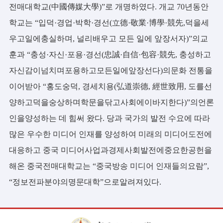
전매대학교(中國傳媒大學)”로 개명하였다. 개교 70년동안
학교는 “입덕·경업·박학·경선(立德·敬業·博學·競先,덕을세
우고일에충실하며, 널리배우고 모든 일에 앞장서자)”의교
훈과 “충성·자신·포용·경선(忠誠·自信·包容·競先, 충성하고
자신감이넘치며포용하고모든일에앞장선다)의문화 전통을
이어받아 “홍도숭덕, 경세치용(弘道崇德, 經世致用, 도를선
양하고덕을숭상하며학문을닦고사회에이바지한다)”의언론
인을양성하는 데 힘써 왔다. 당과 국가의 발전 수요에 따라
많은 우수한 미디어 인재를 양성하여 미래의 미디어도전에
대응하고 중국 미디어사업과경제사회발전에중요한공헌을
해온 중국전매대학교는 “중국방송 미디어 인재들의요람”,
“정보전파분야의명문대학”으로알려져있다.