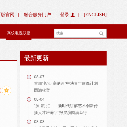
新版官网
|
融合服务门户
|
登录
|
[ENGLISH]
高校电视联播
最新更新
08-07
首届“长江·塞纳河”中法青年影像计划
圆满收官
08-04
“源·流·汇——新时代讲解艺术创新传
播人才培养”汇报展演圆满举行
08-03