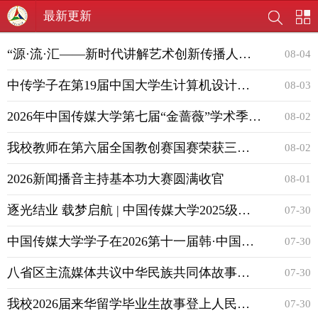
最新更新
“源·流·汇——新时代讲解艺术创新传播人才培养”汇报展演圆满举行
08-04
中传学子在第19届中国大学生计算机设计大赛（计算机音乐创作）中...
08-03
2026年中国传媒大学第七届“金蔷薇”学术季博士生创新论坛征稿启...
08-02
我校教师在第六届全国教创赛国赛荣获三等奖
08-02
2026新闻播音主持基本功大赛圆满收官
08-01
逐光结业 载梦启航 | 中国传媒大学2025级少数民族特培学员圆满结...
07-30
中国传媒大学学子在2026第十一届韩·中国际声乐大赛中喜获佳绩
07-30
八省区主流媒体共议中华民族共同体故事创新传播｜“团结路上一家...
07-30
​我校2026届来华留学毕业生故事登上人民日报客户端
07-30