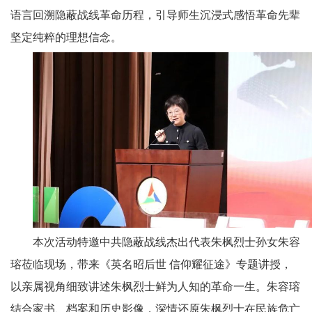
语言回溯隐蔽战线革命历程，引导师生沉浸式感悟革命先辈
坚定纯粹的理想信念。
本次活动特邀中共隐蔽战线杰出代表朱枫烈士孙女朱容
瑢莅临现场，带来《英名昭后世 信仰耀征途》专题讲授，
以亲属视角细致讲述朱枫烈士鲜为人知的革命一生。朱容瑢
结合家书、档案和历史影像，深情还原朱枫烈士在民族危亡