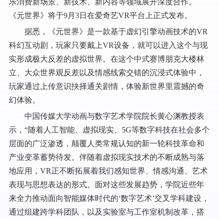
乐消费新场景、新技术、新内容等领域展开深度合作。
《元世界》将于9月3日在爱奇艺VR平台上正式发布。
据悉，《元世界》是一款基于虚幻引擎动画技术的VR
科幻互动剧，玩家只要戴上VR设备，就可以进入这个与现
实形成极大反差的虚拟世界。在这个中式赛博朋克大楼林
立、大众世界观反差以及情感线索交错的沉浸式体验中，
玩家通过上传意识抉择通关剧情，体验新世界里震撼的奇
幻体验。
中国传媒大学动画与数字艺术学院院长黄心渊教授表
示，“随着人工智能、虚拟现实、5G等数字科技在社会多个
层面的广泛渗透，颠覆人类常规认知的新一轮科技革命和
产业变革蓄势待发。伴随着虚拟现实技术的不断成熟与落
地应用，VR正不断拓展着我们感知世界、情感沟通、艺术
表现与思想表达的形式。面对这些发展趋势，学院近些年
来全力推动面向智能媒体时代的‘数字艺术’交叉学科建设，
通过组建跨学科团队，以及实验室与工作室机制改革，搭