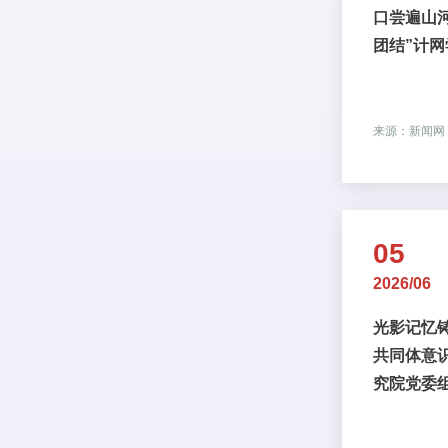
口尝遍山
团结”计
的民族情
圆满举行
来源：新闻网
05
2026/06
光影记忆
共同体意识
究院党委
国电影博
党日暨民