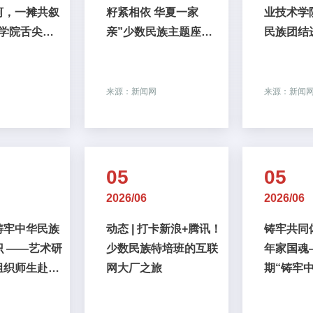
河，一摊共叙
籽紧相依 华夏一家
业技术学
网学院舌尖上
亲”少数民族主题座谈
民族团结
美食分享活动
会圆满举办
题研学活
来源：新闻网
来源：新闻
05
05
2026/06
2026/06
铸牢中华民族
动态 | 打卡新浪+腾讯！
铸牢共同
 ——艺术研
少数民族特培班的互联
年家国魂
组织师生赴中
网大厂之旅
期“铸牢
物馆开展主题
体意识”
族团结促进月