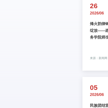
26
2026/06
烽火韵律铸
绽放——
务学院师
《烽火华
建校90周
来源：新闻网
05
2026/06
民族团结